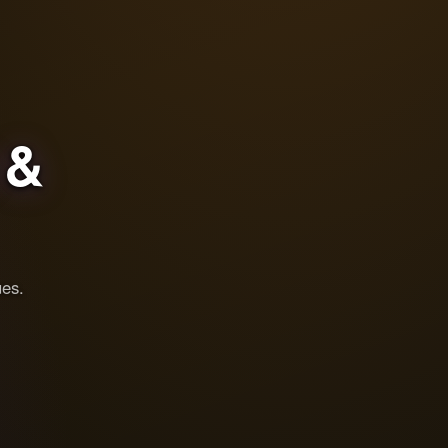
&
ues.