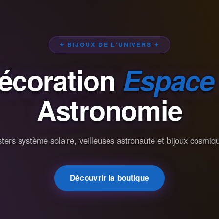
✦ BIJOUX DE L'UNIVERS ✦
écoration
Espace
Astronomie
ters système solaire, veilleuses astronaute et bijoux cosmiq
Découvrir la boutique