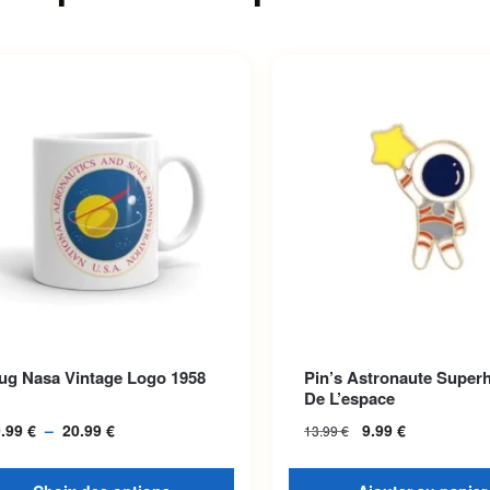
roduit a plusieurs variations.
ug Nasa Vintage Logo 1958
Pin’s Astronaute Super
options peuvent être choisies
De L’espace
la page du produit
9.99
€
–
20.99
€
Plage de prix :
9.99
€
13.99
€
19.99 € à
20.99 €