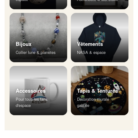
Bijoux
Vêtements
Collier lune & planètes
NASA & espace
Accessoires
Tapis & Tentures
Pour tous les fans
Décoration murale
d'espace
galaxie