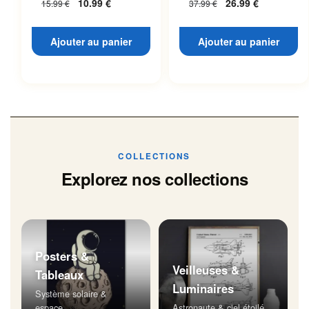
10.99
€
26.99
€
15.99
€
37.99
€
Ajouter au panier
Ajouter au panier
COLLECTIONS
Explorez nos collections
Posters &
Veilleuses &
Tableaux
Luminaires
Système solaire &
espace
Astronaute & ciel étoilé