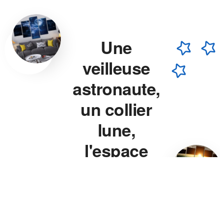
Une
veilleuse
astronaute,
un collier
lune,
l'espace
chez vous.
Veilleuse astronaute, collier
lune, veilleuse projecteur
étoile — chaque pièce est