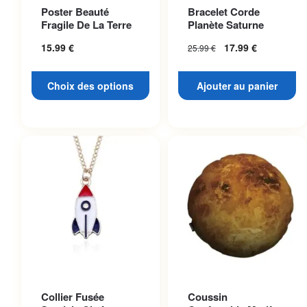
Ce produit a plusieurs
Poster Beauté
Bracelet Corde
variations. Les options
Fragile De La Terre
Planète Saturne
peuvent être choisies sur la
15.99
€
17.99
€
25.99
€
page du produit
Choix des options
Ajouter au panier
Collier Fusée
Coussin