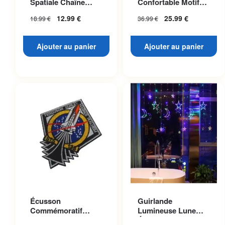
Spatiale Chaîne
Confortable Motif
Dorée
Planète Mars
12.99
€
25.99
€
18.99
€
36.99
€
Ajouter au panier
Ajouter au panier
Écusson
Guirlande
Commémoratif
Lumineuse Lune
Navette Atlantis
Étoilée