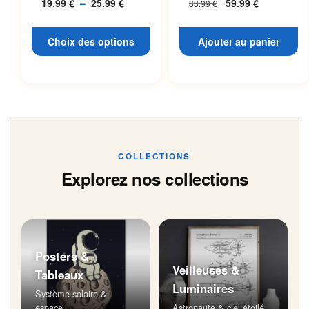
19.99
€
–
25.99
€
Plage
59.99
€
83.99
€
L’espace
page du produit
de
prix :
Choix des options
Ajouter au panier
19.99 €
à
25.99 €
COLLECTIONS
Explorez nos collections
Posters &
Veilleuses &
Tableaux
Luminaires
Système solaire &
espace
Astronaute & ciel étoilé