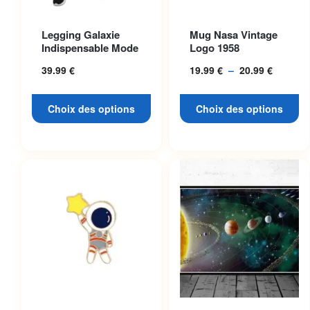
Ce produit a plusieurs
Ce produit a plusieurs
Legging Galaxie
Mug Nasa Vintage
variations. Les options
variations. Les options
Indispensable Mode
Logo 1958
peuvent être choisies sur la
peuvent être choisies sur la
39.99
€
19.99
€
–
20.99
€
Plage
page du produit
page du produit
de
prix :
Choix des options
Choix des options
19.99 €
à
20.99 €