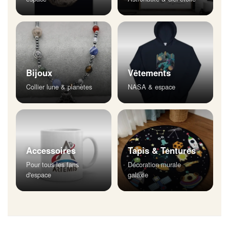
Bijoux
Vêtements
Collier lune & planètes
NASA & espace
Accessoires
Tapis & Tentures
Pour tous les fans
Décoration murale
d'espace
galaxie