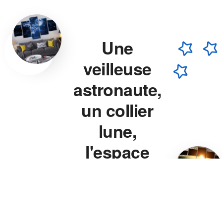
Une
veilleuse
astronaute,
un collier
lune,
l'espace
chez vous.
Veilleuse astronaute, collier
lune, veilleuse projecteur
étoile — chaque pièce est