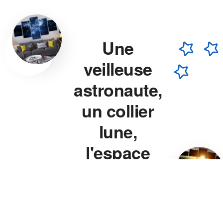
Une
veilleuse
astronaute,
un collier
lune,
l'espace
chez vous.
Veilleuse astronaute, collier
lune, veilleuse projecteur
étoile — chaque pièce est