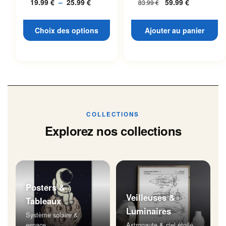
19.99
€
–
25.99
€
Plage
59.99
€
83.99
€
L’espace
page du produit
de
prix :
Choix des options
Ajouter au panier
19.99 €
à
25.99 €
COLLECTIONS
Explorez nos collections
Posters &
Veilleuses &
Tableaux
Luminaires
Système solaire &
espace
Astronaute & ciel étoilé