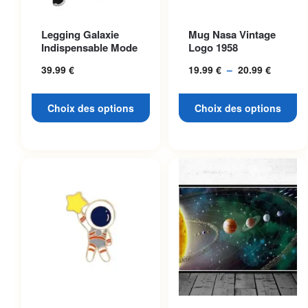
Ce produit a plusieurs
Ce produit a plusieurs
Legging Galaxie
Mug Nasa Vintage
variations. Les options
variations. Les options
Indispensable Mode
Logo 1958
peuvent être choisies sur la
peuvent être choisies sur la
39.99
€
19.99
€
–
20.99
€
Plage
page du produit
page du produit
de
prix :
Choix des options
Choix des options
19.99 €
à
20.99 €