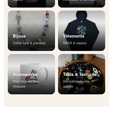
Bijoux
Vêtements
Collier lune & planètes
NASA & espace
Accessoires
Tapis & Tentures
Pour tous les fans
Décoration murale
d'espace
galaxie