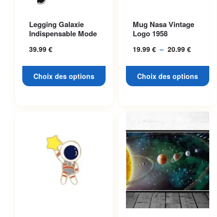
Ce produit a plusieurs
Ce produit a plusieurs
Legging Galaxie
Mug Nasa Vintage
variations. Les options
variations. Les options
Indispensable Mode
Logo 1958
peuvent être choisies sur la
peuvent être choisies sur la
39.99
€
19.99
€
–
20.99
€
Plage
page du produit
page du produit
de
prix :
Choix des options
Choix des options
19.99 €
à
20.99 €