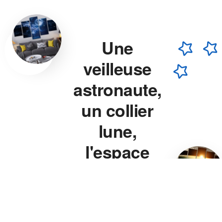
Une
veilleuse
astronaute,
un collier
lune,
l'espace
chez vous.
Veilleuse astronaute, collier
lune, veilleuse projecteur
étoile — chaque pièce est