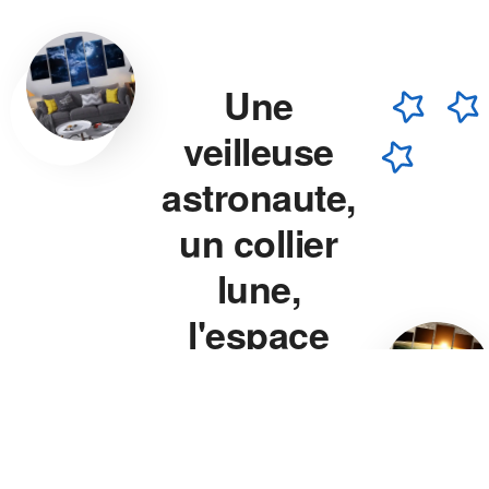
Une
veilleuse
astronaute,
un collier
lune,
l'espace
chez vous.
Veilleuse astronaute, collier
lune, veilleuse projecteur
étoile — chaque pièce est