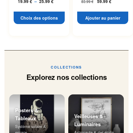
19.99
€
–
25.99
€
Plage
59.99
€
83.99
€
L’espace
page du produit
de
prix :
Choix des options
Ajouter au panier
19.99 €
à
25.99 €
COLLECTIONS
Explorez nos collections
Posters &
Veilleuses &
Tableaux
Luminaires
Système solaire &
espace
Astronaute & ciel étoilé