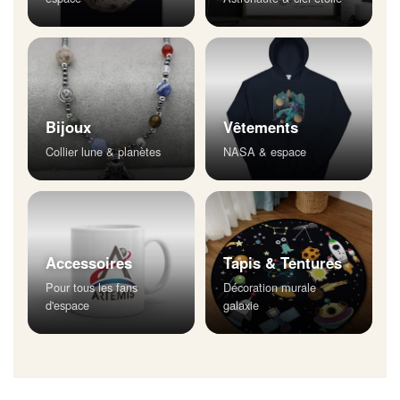
Bijoux
Vêtements
Collier lune & planètes
NASA & espace
Accessoires
Tapis & Tentures
Pour tous les fans
Décoration murale
d'espace
galaxie