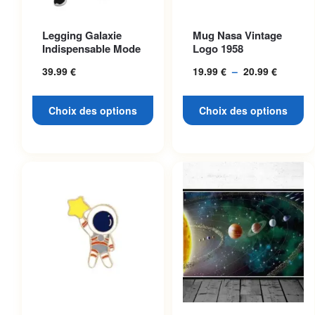
Ce produit a plusieurs
Ce produit a plusieurs
Legging Galaxie
Mug Nasa Vintage
variations. Les options
variations. Les options
Indispensable Mode
Logo 1958
peuvent être choisies sur la
peuvent être choisies sur la
39.99
€
19.99
€
–
20.99
€
Plage
page du produit
page du produit
de
prix :
Choix des options
Choix des options
19.99 €
à
20.99 €