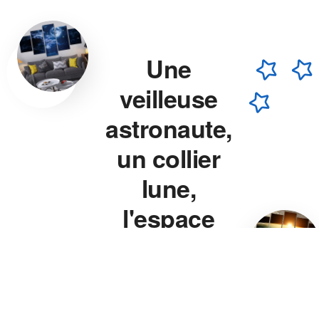
Une
veilleuse
astronaute,
un collier
lune,
l'espace
chez vous.
Veilleuse astronaute, collier
lune, veilleuse projecteur
étoile — chaque pièce est