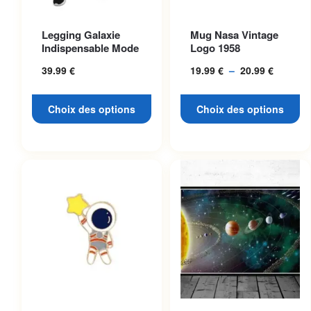
Ce produit a plusieurs
Ce produit a plusieurs
Legging Galaxie
Mug Nasa Vintage
variations. Les options
variations. Les options
Indispensable Mode
Logo 1958
peuvent être choisies sur la
peuvent être choisies sur la
39.99
€
19.99
€
–
20.99
€
Plage
page du produit
page du produit
de
prix :
Choix des options
Choix des options
19.99 €
à
20.99 €