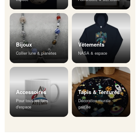
Bijoux
Vêtements
Collier lune & planètes
NASA & espace
Accessoires
Tapis & Tentures
Pour tous les fans
Décoration murale
d'espace
galaxie