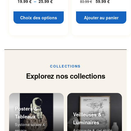
19.99
€
–
25.99
€
Plage
59.99
€
83.99
€
L’espace
page du produit
de
prix :
Choix des options
Ajouter au panier
19.99 €
à
25.99 €
COLLECTIONS
Explorez nos collections
Posters &
Veilleuses &
Tableaux
Luminaires
Système solaire &
espace
Astronaute & ciel étoilé