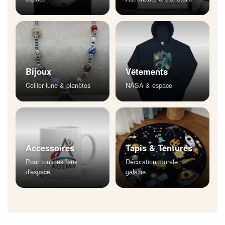
Bijoux
Vêtements
Collier lune & planètes
NASA & espace
Accessoires
Tapis & Tentures
Pour tous les fans
Décoration murale
d'espace
galaxie