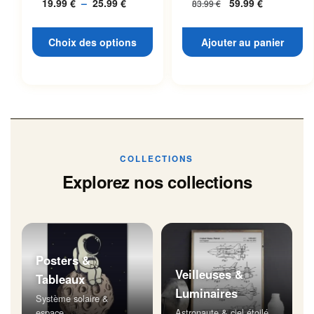
19.99
€
–
25.99
€
Plage
59.99
€
83.99
€
L’espace
page du produit
de
prix :
Choix des options
Ajouter au panier
19.99 €
à
25.99 €
COLLECTIONS
Explorez nos collections
Posters &
Veilleuses &
Tableaux
Luminaires
Système solaire &
espace
Astronaute & ciel étoilé