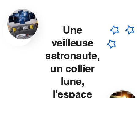
Une
veilleuse
astronaute,
un collier
lune,
l'espace
chez vous.
Veilleuse astronaute, collier
lune, veilleuse projecteur
étoile — chaque pièce est