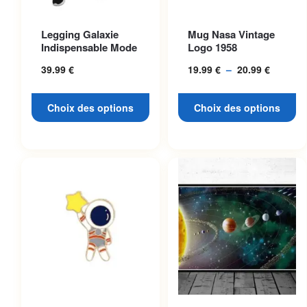
Ce produit a plusieurs
Ce produit a plusieurs
Legging Galaxie
Mug Nasa Vintage
variations. Les options
variations. Les options
Indispensable Mode
Logo 1958
peuvent être choisies sur la
peuvent être choisies sur la
39.99
€
19.99
€
–
20.99
€
Plage
page du produit
page du produit
de
prix :
Choix des options
Choix des options
19.99 €
à
20.99 €