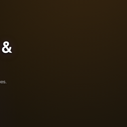
&
ues.