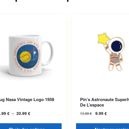
roduit a plusieurs variations.
ug Nasa Vintage Logo 1958
Pin’s Astronaute Super
options peuvent être choisies
De L’espace
la page du produit
9.99
€
–
20.99
€
Plage de prix :
9.99
€
13.99
€
19.99 € à
20.99 €