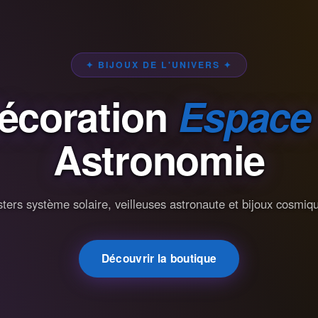
✦ BIJOUX DE L'UNIVERS ✦
écoration
Espace
Astronomie
ters système solaire, veilleuses astronaute et bijoux cosmiq
Découvrir la boutique