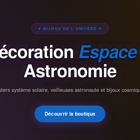
✦ BIJOUX DE L'UNIVERS ✦
écoration
Espace
Astronomie
ters système solaire, veilleuses astronaute et bijoux cosmiq
Découvrir la boutique