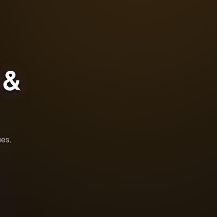
&
ues.