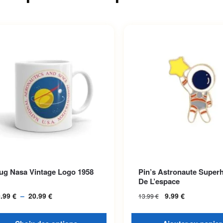
roduit a plusieurs variations.
ug Nasa Vintage Logo 1958
Pin’s Astronaute Super
options peuvent être choisies
De L’espace
la page du produit
9.99
€
–
20.99
€
Plage de prix :
9.99
€
13.99
€
19.99 € à
20.99 €