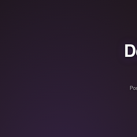
D
Pos