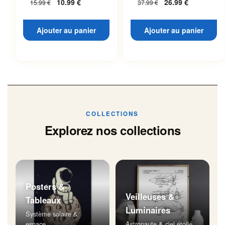
10.99
€
26.99
€
15.99
€
37.99
€
Ajouter au panier
Ajouter au panier
COLLECTIONS
Explorez nos collections
Posters &
Veilleuses &
Tableaux
Luminaires
Système solaire &
espace
Astronaute & ciel étoilé