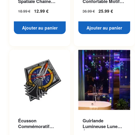
Spatiale Chaîne
Confortable Motif
Dorée
Planète Mars
12.99
€
25.99
€
18.99
€
36.99
€
Ajouter au panier
Ajouter au panier
Écusson
Guirlande
Commémoratif
Lumineuse Lune
Navette Atlantis
Étoilée