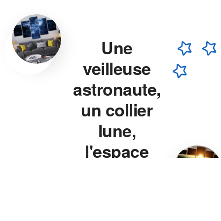
Une
veilleuse
astronaute,
un collier
lune,
l'espace
chez vous.
Veilleuse astronaute, collier
lune, veilleuse projecteur
étoile — chaque pièce est