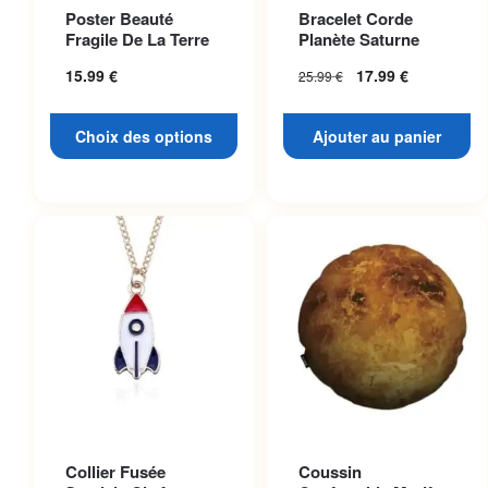
Ce produit a plusieurs
Poster Beauté
Bracelet Corde
variations. Les options
Fragile De La Terre
Planète Saturne
peuvent être choisies sur la
15.99
€
17.99
€
25.99
€
page du produit
Choix des options
Ajouter au panier
Collier Fusée
Coussin