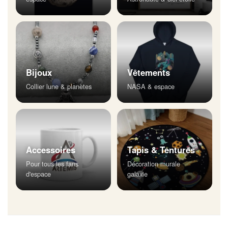
Bijoux
Vêtements
Collier lune & planètes
NASA & espace
Accessoires
Tapis & Tentures
Pour tous les fans
Décoration murale
d'espace
galaxie