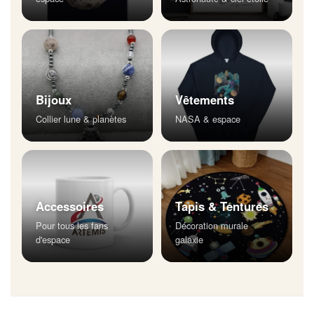
Bijoux
Vêtements
Collier lune & planètes
NASA & espace
Accessoires
Tapis & Tentures
Pour tous les fans
Décoration murale
d'espace
galaxie