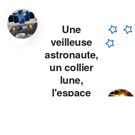
Une
veilleuse
astronaute,
un collier
lune,
l'espace
chez vous.
Veilleuse astronaute, collier
lune, veilleuse projecteur
étoile — chaque pièce est