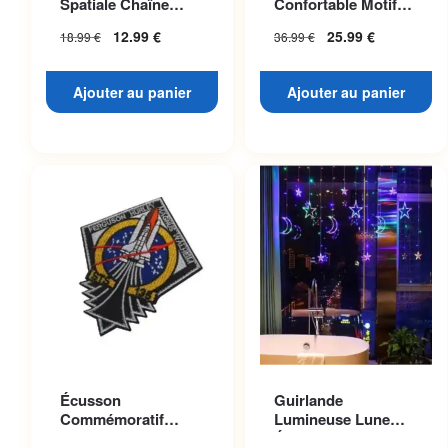
Spatiale Chaîne
Confortable Motif
Dorée
Planète Mars
12.99
€
25.99
€
18.99
€
36.99
€
Ajouter au panier
Ajouter au panier
Écusson
Guirlande
Commémoratif
Lumineuse Lune
Navette Atlantis
Étoilée