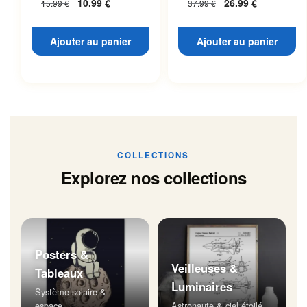
10.99
€
26.99
€
15.99
€
37.99
€
Ajouter au panier
Ajouter au panier
COLLECTIONS
Explorez nos collections
Posters &
Veilleuses &
Tableaux
Luminaires
Système solaire &
espace
Astronaute & ciel étoilé