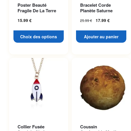
Ce produit a plusieurs
Poster Beauté
Bracelet Corde
variations. Les options
Fragile De La Terre
Planète Saturne
peuvent être choisies sur la
15.99
€
17.99
€
25.99
€
page du produit
Choix des options
Ajouter au panier
Collier Fusée
Coussin