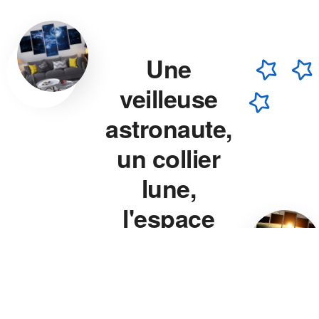
Une
veilleuse
astronaute,
un collier
lune,
l'espace
chez vous.
Veilleuse astronaute, collier
lune, veilleuse projecteur
étoile — chaque pièce est