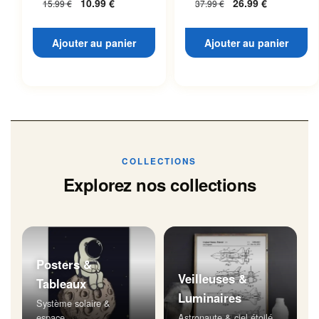
10.99
€
26.99
€
15.99
€
37.99
€
Ajouter au panier
Ajouter au panier
COLLECTIONS
Explorez nos collections
Posters &
Veilleuses &
Tableaux
Luminaires
Système solaire &
espace
Astronaute & ciel étoilé