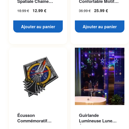
Spatiale Chaîne
Confortable Motif
Dorée
Planète Mars
12.99
€
25.99
€
18.99
€
36.99
€
Ajouter au panier
Ajouter au panier
Écusson
Guirlande
Commémoratif
Lumineuse Lune
Navette Atlantis
Étoilée