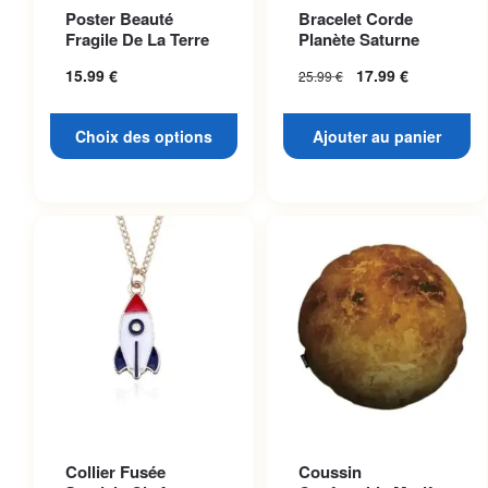
Ce produit a plusieurs
Poster Beauté
Bracelet Corde
variations. Les options
Fragile De La Terre
Planète Saturne
peuvent être choisies sur la
15.99
€
17.99
€
25.99
€
page du produit
Choix des options
Ajouter au panier
Collier Fusée
Coussin