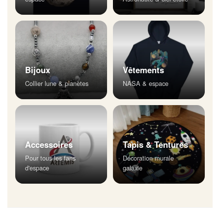
Bijoux
Vêtements
Collier lune & planètes
NASA & espace
Accessoires
Tapis & Tentures
Pour tous les fans
Décoration murale
d'espace
galaxie