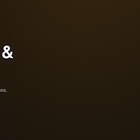
&
ues.