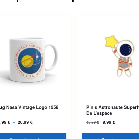
roduit a plusieurs variations.
ug Nasa Vintage Logo 1958
Pin’s Astronaute Super
options peuvent être choisies
De L’espace
la page du produit
9.99
€
–
20.99
€
Plage de prix :
9.99
€
13.99
€
19.99 € à
20.99 €