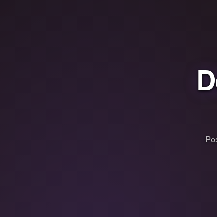
D
Pos