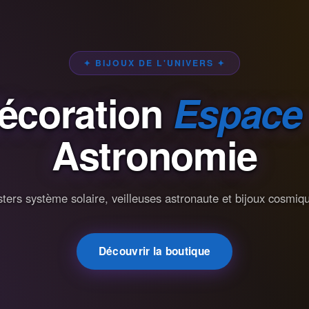
✦ BIJOUX DE L'UNIVERS ✦
écoration
Espace
Astronomie
ters système solaire, veilleuses astronaute et bijoux cosmiq
Découvrir la boutique