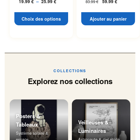
19.99
€
–
25.99
€
Plage
59.99
€
83.99
€
L’espace
page du produit
de
prix :
Choix des options
Ajouter au panier
19.99 €
à
25.99 €
COLLECTIONS
Explorez nos collections
Posters &
Veilleuses &
Tableaux
Luminaires
Système solaire &
espace
Astronaute & ciel étoilé