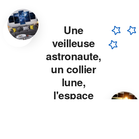
Une
veilleuse
astronaute,
un collier
lune,
l'espace
chez vous.
Veilleuse astronaute, collier
lune, veilleuse projecteur
étoile — chaque pièce est