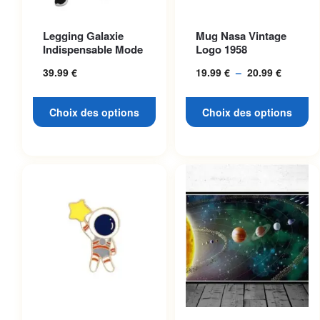
Ce produit a plusieurs
Ce produit a plusieurs
Legging Galaxie
Mug Nasa Vintage
variations. Les options
variations. Les options
Indispensable Mode
Logo 1958
peuvent être choisies sur la
peuvent être choisies sur la
39.99
€
19.99
€
–
20.99
€
Plage
page du produit
page du produit
de
prix :
Choix des options
Choix des options
19.99 €
à
20.99 €