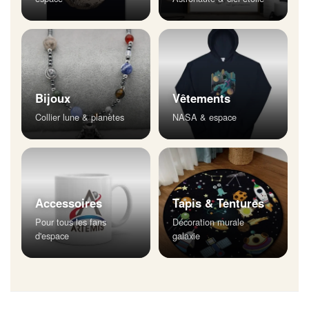
Bijoux
Vêtements
Collier lune & planètes
NASA & espace
Accessoires
Tapis & Tentures
Pour tous les fans
Décoration murale
d'espace
galaxie