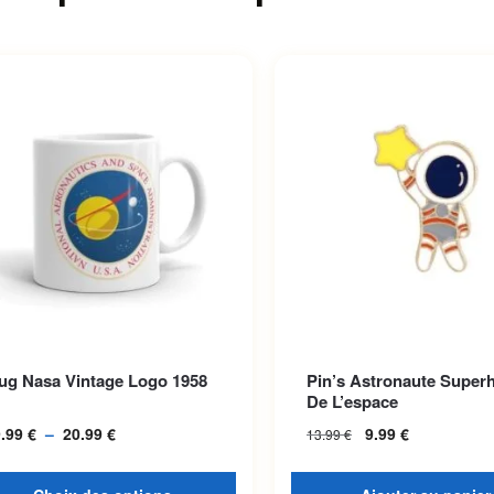
roduit a plusieurs variations.
ug Nasa Vintage Logo 1958
Pin’s Astronaute Super
options peuvent être choisies
De L’espace
la page du produit
9.99
€
–
20.99
€
Plage de prix :
9.99
€
13.99
€
19.99 € à
20.99 €