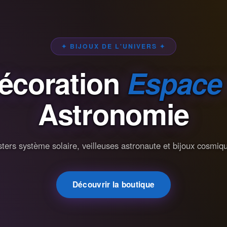
✦ BIJOUX DE L'UNIVERS ✦
écoration
Espace
Astronomie
ters système solaire, veilleuses astronaute et bijoux cosmiq
Découvrir la boutique