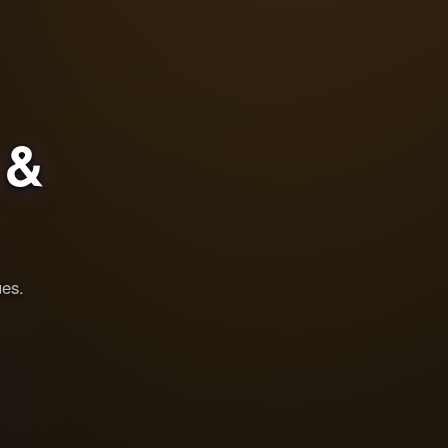
&
ues.