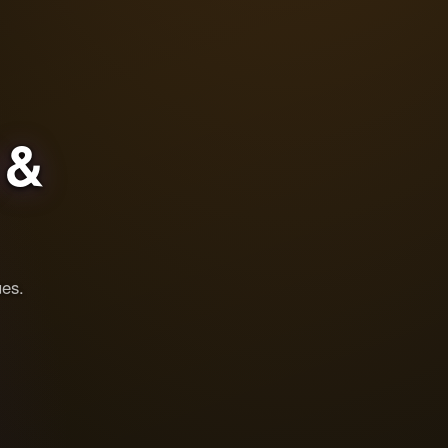
&
ues.