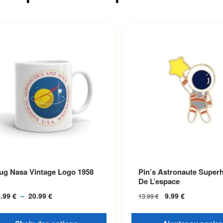
roduit a plusieurs variations.
ug Nasa Vintage Logo 1958
Pin’s Astronaute Super
options peuvent être choisies
De L’espace
la page du produit
9.99
€
–
20.99
€
Plage de prix :
9.99
€
13.99
€
19.99 € à
20.99 €