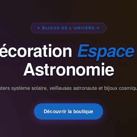
✦ BIJOUX DE L'UNIVERS ✦
écoration
Espace
Astronomie
ters système solaire, veilleuses astronaute et bijoux cosmiq
Découvrir la boutique