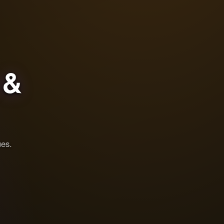
&
ues.