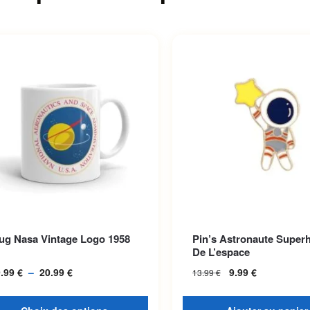
roduit a plusieurs variations.
ug Nasa Vintage Logo 1958
Pin’s Astronaute Super
options peuvent être choisies
De L’espace
la page du produit
9.99
€
–
20.99
€
Plage de prix :
9.99
€
13.99
€
19.99 € à
20.99 €