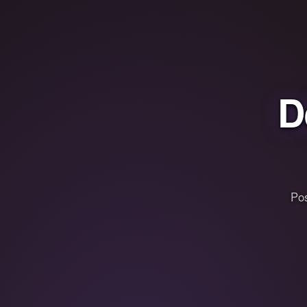
D
Pos