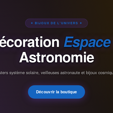
✦ BIJOUX DE L'UNIVERS ✦
écoration
Espace
Astronomie
ters système solaire, veilleuses astronaute et bijoux cosmiq
Découvrir la boutique