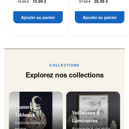
10.99
€
26.99
€
15.99
€
37.99
€
Ajouter au panier
Ajouter au panier
COLLECTIONS
Explorez nos collections
Posters &
Veilleuses &
Tableaux
Luminaires
Système solaire &
espace
Astronaute & ciel étoilé