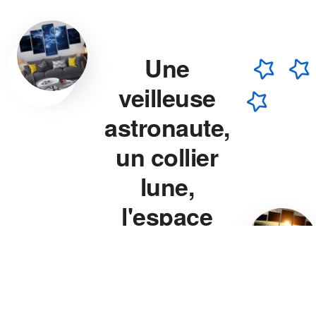
Une
veilleuse
astronaute,
un collier
lune,
l'espace
chez vous.
Veilleuse astronaute, collier
lune, veilleuse projecteur
étoile — chaque pièce est