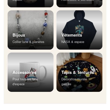
Bijoux
Vêtements
Collier lune & planètes
NASA & espace
Accessoires
Tapis & Tentures
Pour tous les fans
Décoration murale
d'espace
galaxie