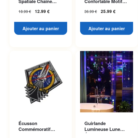
Spatiale Chaîne
Confortable Motif
Dorée
Planète Mars
12.99
€
25.99
€
18.99
€
36.99
€
Ajouter au panier
Ajouter au panier
Écusson
Guirlande
Commémoratif
Lumineuse Lune
Navette Atlantis
Étoilée