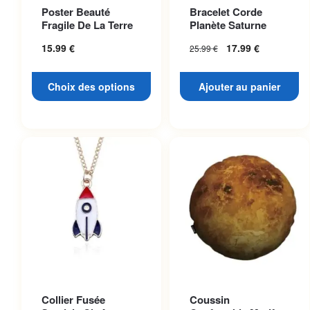
Ce produit a plusieurs
Poster Beauté
Bracelet Corde
variations. Les options
Fragile De La Terre
Planète Saturne
peuvent être choisies sur la
15.99
€
17.99
€
25.99
€
page du produit
Choix des options
Ajouter au panier
Collier Fusée
Coussin