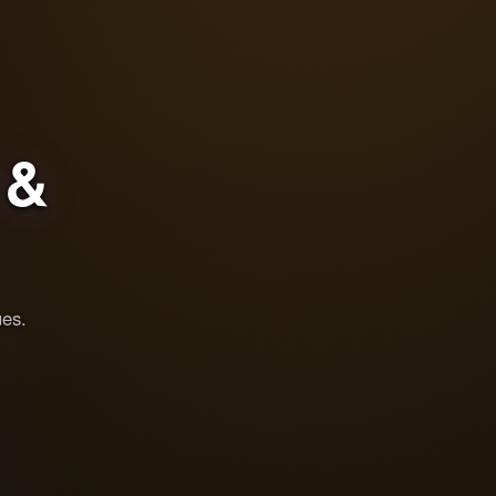
&
ues.