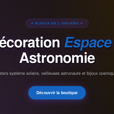
✦ BIJOUX DE L'UNIVERS ✦
écoration
Espace
Astronomie
ters système solaire, veilleuses astronaute et bijoux cosmiq
Découvrir la boutique