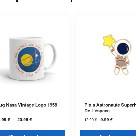
roduit a plusieurs variations.
ug Nasa Vintage Logo 1958
Pin’s Astronaute Super
options peuvent être choisies
De L’espace
la page du produit
9.99
€
–
20.99
€
Plage de prix :
9.99
€
13.99
€
19.99 € à
20.99 €