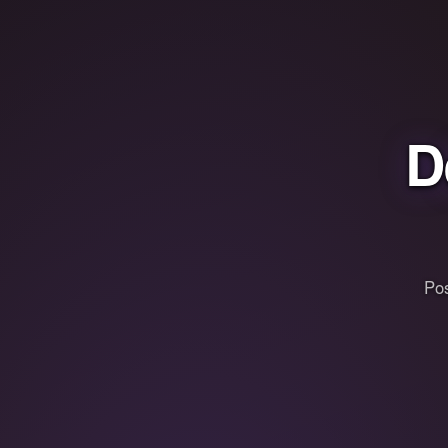
D
Pos