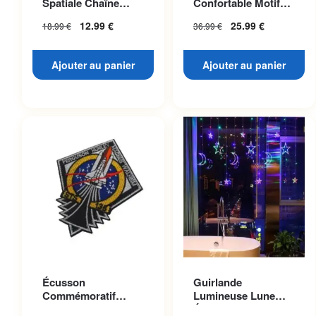
Spatiale Chaîne
Confortable Motif
Dorée
Planète Mars
12.99
€
25.99
€
18.99
€
36.99
€
Ajouter au panier
Ajouter au panier
Écusson
Guirlande
Commémoratif
Lumineuse Lune
Navette Atlantis
Étoilée