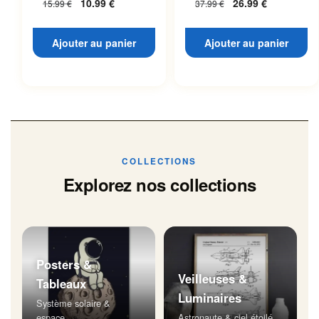
10.99
€
26.99
€
15.99
€
37.99
€
Ajouter au panier
Ajouter au panier
COLLECTIONS
Explorez nos collections
Posters &
Veilleuses &
Tableaux
Luminaires
Système solaire &
espace
Astronaute & ciel étoilé