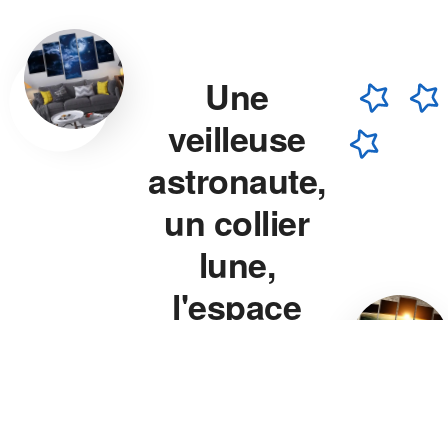
Une
veilleuse
astronaute,
un collier
lune,
l'espace
chez vous.
Veilleuse astronaute, collier
lune, veilleuse projecteur
étoile — chaque pièce est