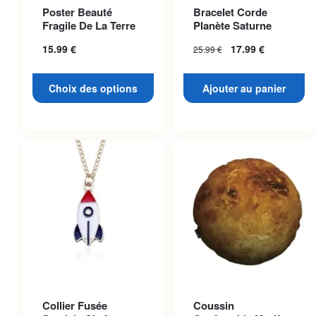
Ce produit a plusieurs
Poster Beauté
Bracelet Corde
variations. Les options
Fragile De La Terre
Planète Saturne
peuvent être choisies sur la
15.99
€
17.99
€
25.99
€
page du produit
Choix des options
Ajouter au panier
Collier Fusée
Coussin