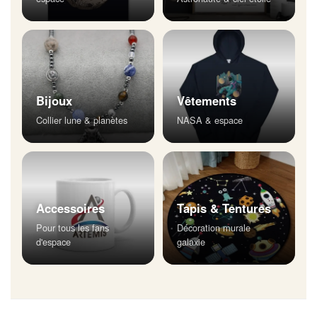
Bijoux
Vêtements
Collier lune & planètes
NASA & espace
Accessoires
Tapis & Tentures
Pour tous les fans
Décoration murale
d'espace
galaxie