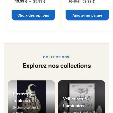
19.99
€
–
25.99
€
Plage
59.99
€
83.99
€
L’espace
page du produit
de
prix :
Choix des options
Ajouter au panier
19.99 €
à
25.99 €
COLLECTIONS
Explorez nos collections
Posters &
Veilleuses &
Tableaux
Luminaires
Système solaire &
espace
Astronaute & ciel étoilé