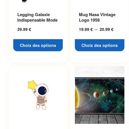
Ce produit a plusieurs
Ce produit a plusieurs
Legging Galaxie
Mug Nasa Vintage
variations. Les options
variations. Les options
Indispensable Mode
Logo 1958
peuvent être choisies sur la
peuvent être choisies sur la
39.99
€
19.99
€
–
20.99
€
Plage
page du produit
page du produit
de
prix :
Choix des options
Choix des options
19.99 €
à
20.99 €