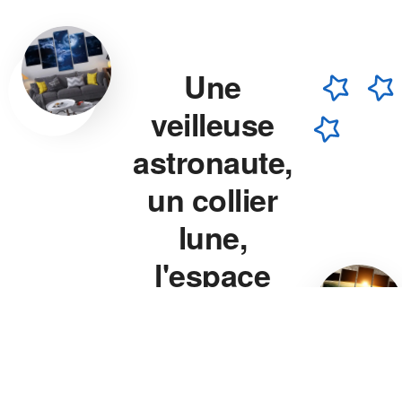
Une
veilleuse
astronaute,
un collier
lune,
l'espace
chez vous.
Veilleuse astronaute, collier
lune, veilleuse projecteur
étoile — chaque pièce est