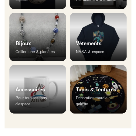
Bijoux
Vêtements
Collier lune & planètes
NASA & espace
Accessoires
Tapis & Tentures
Pour tous les fans
Décoration murale
d'espace
galaxie