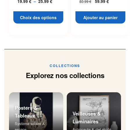
19.99
€
–
25.99
€
Plage
59.99
€
83.99
€
L’espace
page du produit
de
prix :
Choix des options
Ajouter au panier
19.99 €
à
25.99 €
COLLECTIONS
Explorez nos collections
Posters &
Veilleuses &
Tableaux
Luminaires
Système solaire &
espace
Astronaute & ciel étoilé