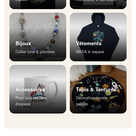
Bijoux
Vêtements
Collier lune & planètes
NASA & espace
Accessoires
Tapis & Tentures
Pour tous les fans
Décoration murale
d'espace
galaxie