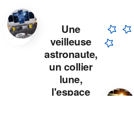
Une
veilleuse
astronaute,
un collier
lune,
l'espace
chez vous.
Veilleuse astronaute, collier
lune, veilleuse projecteur
étoile — chaque pièce est