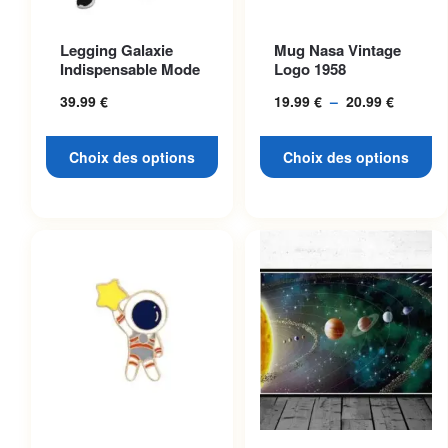
Ce produit a plusieurs
Ce produit a plusieurs
Legging Galaxie
Mug Nasa Vintage
variations. Les options
variations. Les options
Indispensable Mode
Logo 1958
peuvent être choisies sur la
peuvent être choisies sur la
39.99
€
19.99
€
–
20.99
€
Plage
page du produit
page du produit
de
prix :
Choix des options
Choix des options
19.99 €
à
20.99 €