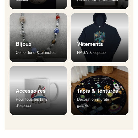
Bijoux
Vêtements
Collier lune & planètes
NASA & espace
Accessoires
Tapis & Tentures
Pour tous les fans
Décoration murale
d'espace
galaxie