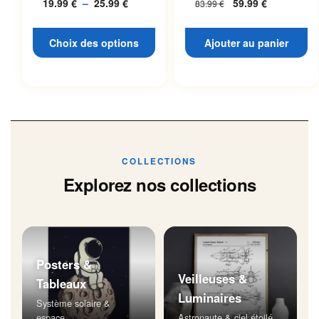
19.99
€
–
25.99
€
Plage
59.99
€
83.99
€
L’espace
page du produit
de
prix :
Choix des options
Ajouter au panier
19.99 €
à
25.99 €
COLLECTIONS
Explorez nos collections
Posters &
Veilleuses &
Tableaux
Luminaires
Système solaire &
espace
Astronaute & ciel étoilé