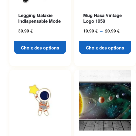
Ce produit a plusieurs
Ce produit a plusieurs
Legging Galaxie
Mug Nasa Vintage
variations. Les options
variations. Les options
Indispensable Mode
Logo 1958
peuvent être choisies sur la
peuvent être choisies sur la
39.99
€
19.99
€
–
20.99
€
Plage
page du produit
page du produit
de
prix :
Choix des options
Choix des options
19.99 €
à
20.99 €