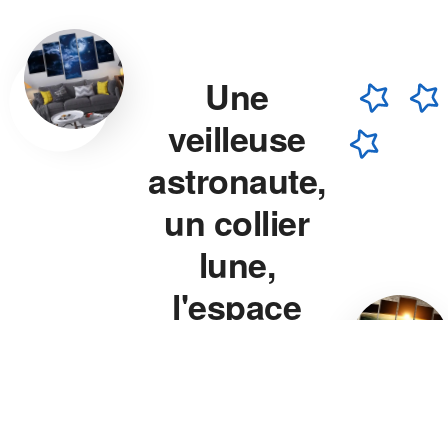
Une
veilleuse
astronaute,
un collier
lune,
l'espace
chez vous.
Veilleuse astronaute, collier
lune, veilleuse projecteur
étoile — chaque pièce est