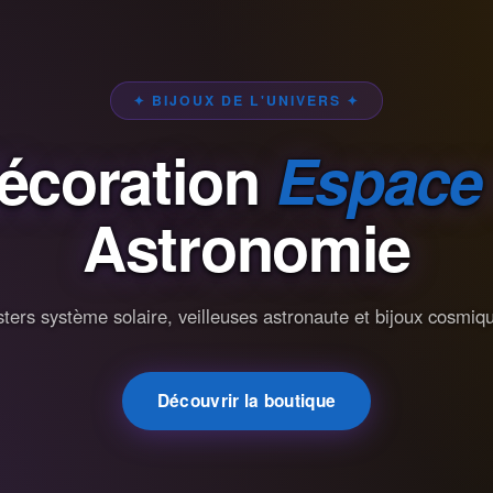
✦ BIJOUX DE L'UNIVERS ✦
écoration
Espace
Astronomie
ters système solaire, veilleuses astronaute et bijoux cosmiq
Découvrir la boutique