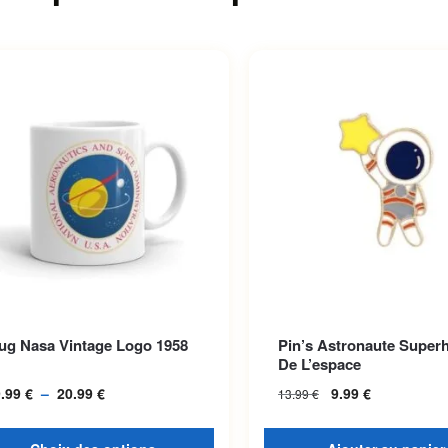
roduit a plusieurs variations.
ug Nasa Vintage Logo 1958
Pin’s Astronaute Super
options peuvent être choisies
De L’espace
la page du produit
9.99
€
–
20.99
€
Plage de prix :
9.99
€
13.99
€
19.99 € à
20.99 €