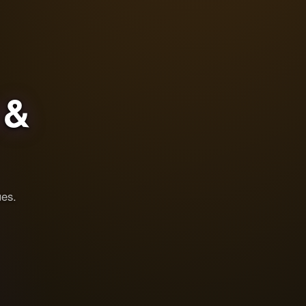
&
ues.