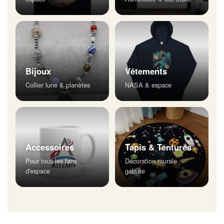
Bijoux
Vêtements
Collier lune & planètes
NASA & espace
Accessoires
Tapis & Tentures
Pour tous les fans
Décoration murale
d'espace
galaxie