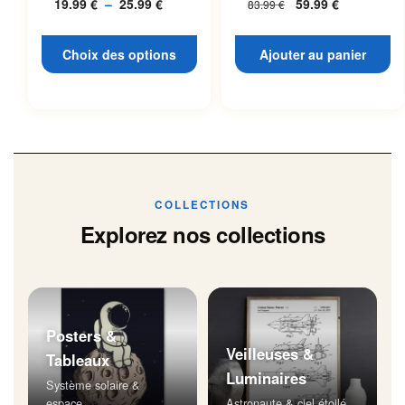
19.99
€
–
25.99
€
Plage
59.99
€
83.99
€
L’espace
page du produit
de
prix :
Choix des options
Ajouter au panier
19.99 €
à
25.99 €
COLLECTIONS
Explorez nos collections
Posters &
Veilleuses &
Tableaux
Luminaires
Système solaire &
espace
Astronaute & ciel étoilé