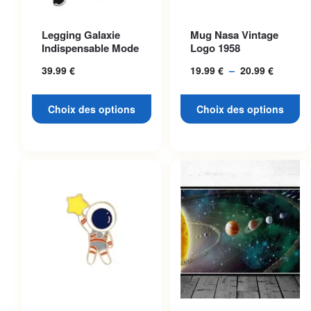
Ce produit a plusieurs
Ce produit a plusieurs
Legging Galaxie
Mug Nasa Vintage
variations. Les options
variations. Les options
Indispensable Mode
Logo 1958
peuvent être choisies sur la
peuvent être choisies sur la
39.99
€
19.99
€
–
20.99
€
Plage
page du produit
page du produit
de
prix :
Choix des options
Choix des options
19.99 €
à
20.99 €