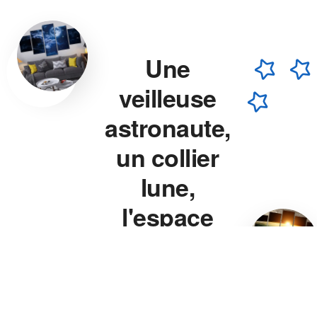
Une
veilleuse
astronaute,
un collier
lune,
l'espace
chez vous.
Veilleuse astronaute, collier
lune, veilleuse projecteur
étoile — chaque pièce est