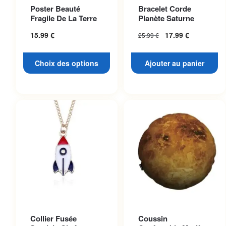
Ce produit a plusieurs
Poster Beauté
Bracelet Corde
variations. Les options
Fragile De La Terre
Planète Saturne
peuvent être choisies sur la
15.99
€
17.99
€
25.99
€
page du produit
Choix des options
Ajouter au panier
Collier Fusée
Coussin