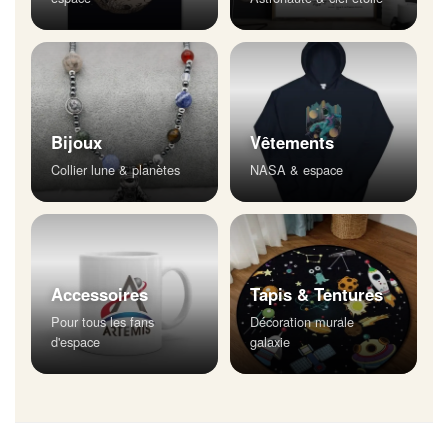
Bijoux
Vêtements
Collier lune & planètes
NASA & espace
Accessoires
Tapis & Tentures
Pour tous les fans
Décoration murale
d'espace
galaxie