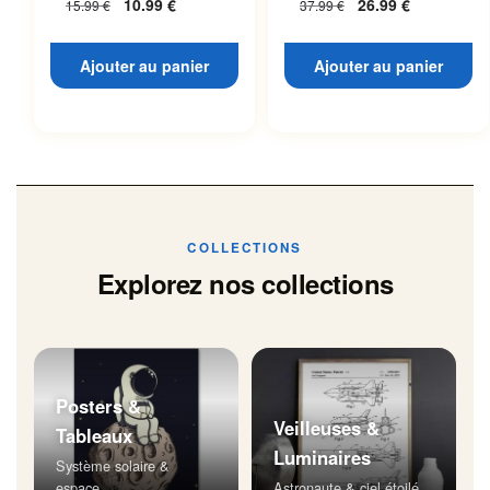
10.99
€
26.99
€
15.99
€
37.99
€
Ajouter au panier
Ajouter au panier
COLLECTIONS
Explorez nos collections
Posters &
Veilleuses &
Tableaux
Luminaires
Système solaire &
espace
Astronaute & ciel étoilé