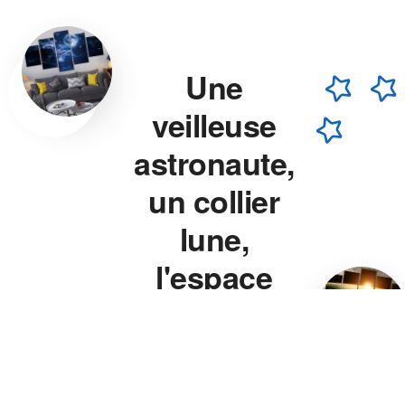
Une
veilleuse
astronaute,
un collier
lune,
l'espace
chez vous.
Veilleuse astronaute, collier
lune, veilleuse projecteur
étoile — chaque pièce est