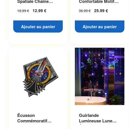
Spatiale Chaîne
Confortable Motif
Dorée
Planète Mars
12.99
€
25.99
€
18.99
€
36.99
€
Ajouter au panier
Ajouter au panier
Écusson
Guirlande
Commémoratif
Lumineuse Lune
Navette Atlantis
Étoilée