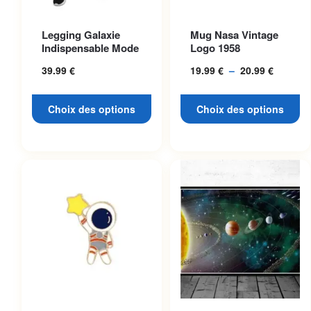
Ce produit a plusieurs
Ce produit a plusieurs
Legging Galaxie
Mug Nasa Vintage
variations. Les options
variations. Les options
Indispensable Mode
Logo 1958
peuvent être choisies sur la
peuvent être choisies sur la
39.99
€
19.99
€
–
20.99
€
Plage
page du produit
page du produit
de
prix :
Choix des options
Choix des options
19.99 €
à
20.99 €