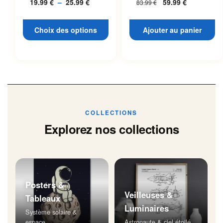
19.99
€
–
25.99
€
Plage
59.99
€
83.99
€
L’espace
page du produit
de
prix :
Choix des options
Ajouter au panier
19.99 €
à
25.99 €
COLLECTIONS
Explorez nos collections
Posters &
Veilleuses &
Tableaux
Luminaires
Système solaire &
espace
Astronaute & ciel étoilé