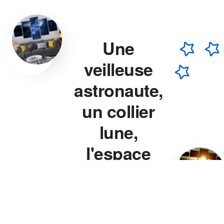
Une
veilleuse
astronaute,
un collier
lune,
l'espace
chez vous.
Veilleuse astronaute, collier
lune, veilleuse projecteur
étoile — chaque pièce est