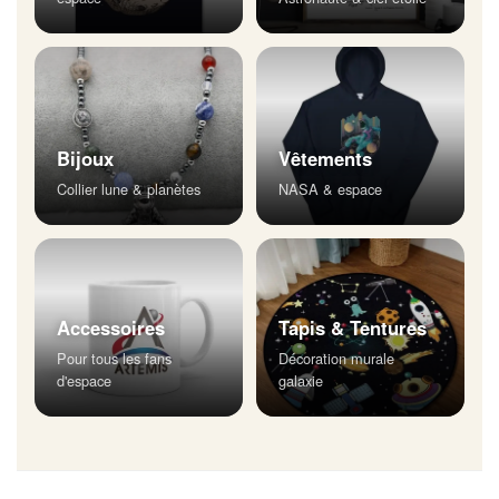
Bijoux
Vêtements
Collier lune & planètes
NASA & espace
Accessoires
Tapis & Tentures
Pour tous les fans
Décoration murale
d'espace
galaxie