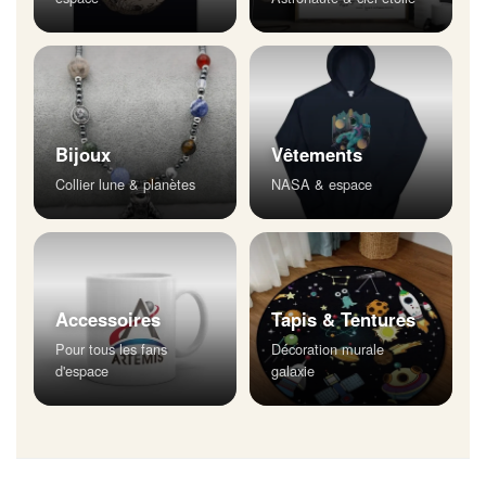
Bijoux
Vêtements
Collier lune & planètes
NASA & espace
Accessoires
Tapis & Tentures
Pour tous les fans
Décoration murale
d'espace
galaxie