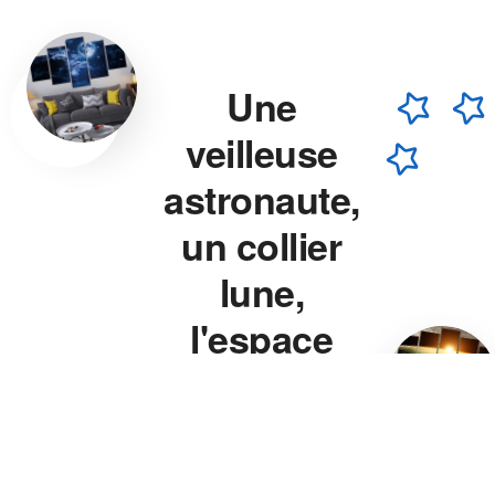
Une
veilleuse
astronaute,
un collier
lune,
l'espace
chez vous.
Veilleuse astronaute, collier
lune, veilleuse projecteur
étoile — chaque pièce est