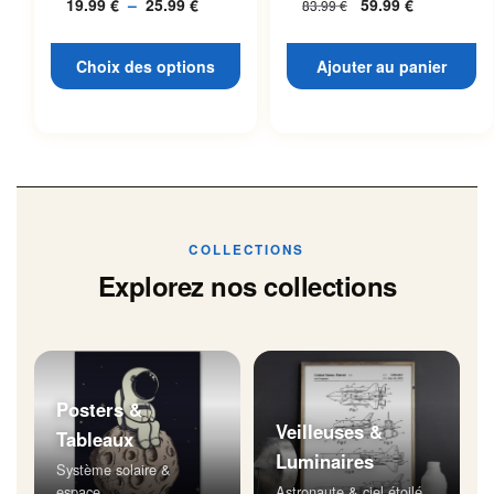
19.99
€
–
25.99
€
Plage
59.99
€
83.99
€
L’espace
page du produit
de
prix :
Choix des options
Ajouter au panier
19.99 €
à
25.99 €
COLLECTIONS
Explorez nos collections
Posters &
Veilleuses &
Tableaux
Luminaires
Système solaire &
espace
Astronaute & ciel étoilé