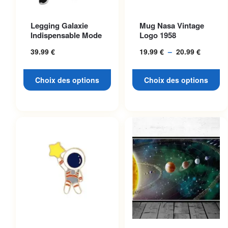
Ce produit a plusieurs
Ce produit a plusieurs
Legging Galaxie
Mug Nasa Vintage
variations. Les options
variations. Les options
Indispensable Mode
Logo 1958
peuvent être choisies sur la
peuvent être choisies sur la
39.99
€
19.99
€
–
20.99
€
Plage
page du produit
page du produit
de
prix :
Choix des options
Choix des options
19.99 €
à
20.99 €