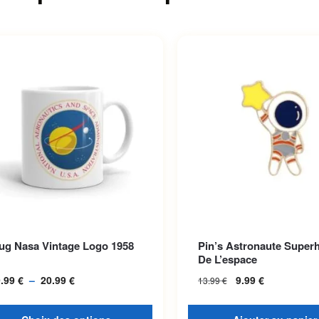
roduit a plusieurs variations.
ug Nasa Vintage Logo 1958
Pin’s Astronaute Super
options peuvent être choisies
De L’espace
la page du produit
9.99
€
–
20.99
€
Plage de prix :
9.99
€
13.99
€
19.99 € à
20.99 €