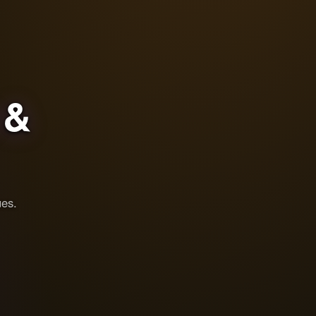
&
ues.