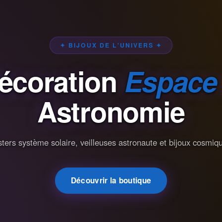
✦ BIJOUX DE L'UNIVERS ✦
écoration
Espace
Astronomie
ters système solaire, veilleuses astronaute et bijoux cosmiq
Découvrir la boutique