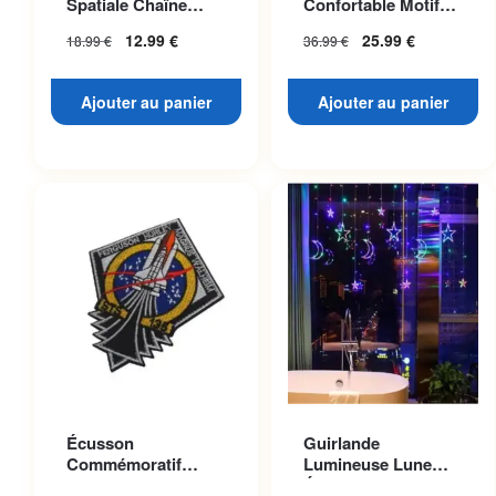
Spatiale Chaîne
Confortable Motif
Dorée
Planète Mars
12.99
€
25.99
€
18.99
€
36.99
€
Ajouter au panier
Ajouter au panier
Écusson
Guirlande
Commémoratif
Lumineuse Lune
Navette Atlantis
Étoilée