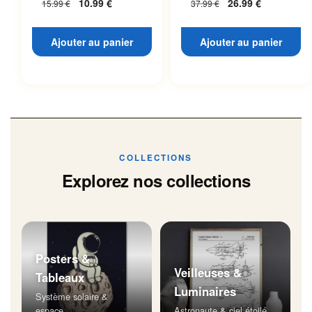
10.99
€
26.99
€
15.99
€
37.99
€
Ajouter au panier
Ajouter au panier
COLLECTIONS
Explorez nos collections
Posters &
Veilleuses &
Tableaux
Luminaires
Système solaire &
espace
Astronaute & ciel étoilé