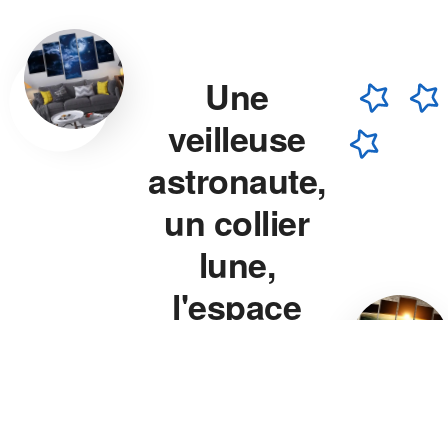
Une
veilleuse
astronaute,
un collier
lune,
l'espace
chez vous.
Veilleuse astronaute, collier
lune, veilleuse projecteur
étoile — chaque pièce est