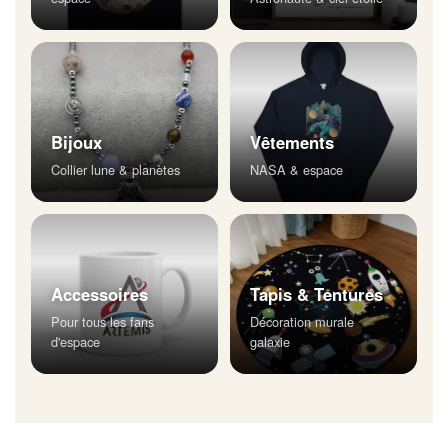
Bijoux
Vêtements
Collier lune & planètes
NASA & espace
Accessoires
Tapis & Tentures
Pour tous les fans
Décoration murale
d'espace
galaxie