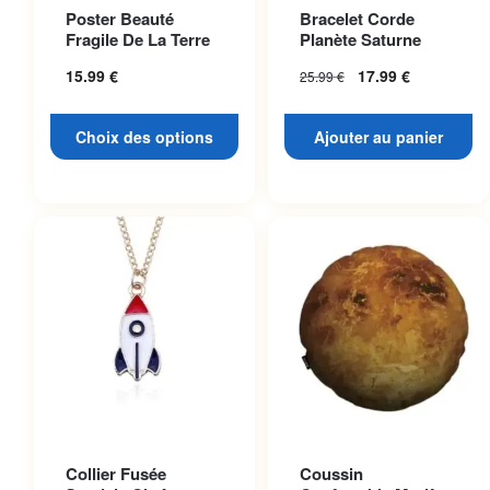
Ce produit a plusieurs
Poster Beauté
Bracelet Corde
variations. Les options
Fragile De La Terre
Planète Saturne
peuvent être choisies sur la
15.99
€
17.99
€
25.99
€
page du produit
Choix des options
Ajouter au panier
Collier Fusée
Coussin