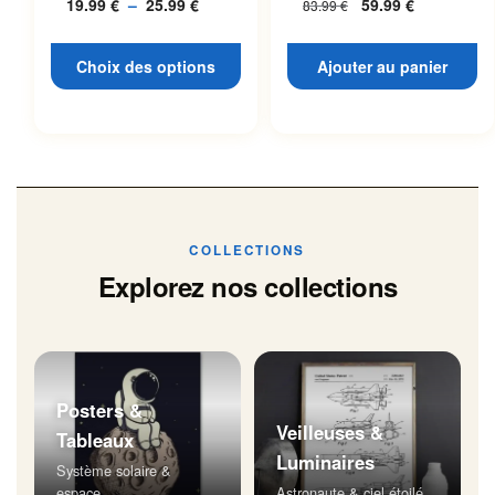
19.99
€
–
25.99
€
Plage
59.99
€
83.99
€
L’espace
page du produit
de
prix :
Choix des options
Ajouter au panier
19.99 €
à
25.99 €
COLLECTIONS
Explorez nos collections
Posters &
Veilleuses &
Tableaux
Luminaires
Système solaire &
espace
Astronaute & ciel étoilé