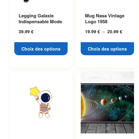
Ce produit a plusieurs
Ce produit a plusieurs
Legging Galaxie
Mug Nasa Vintage
variations. Les options
variations. Les options
Indispensable Mode
Logo 1958
peuvent être choisies sur la
peuvent être choisies sur la
39.99
€
19.99
€
–
20.99
€
Plage
page du produit
page du produit
de
prix :
Choix des options
Choix des options
19.99 €
à
20.99 €