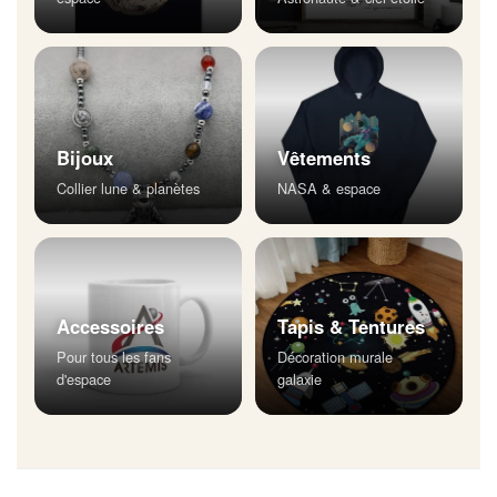
Bijoux
Vêtements
Collier lune & planètes
NASA & espace
Accessoires
Tapis & Tentures
Pour tous les fans
Décoration murale
d'espace
galaxie