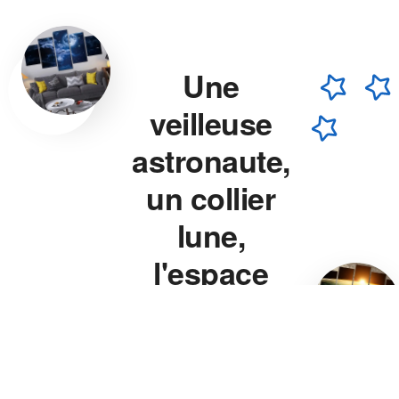
Une
veilleuse
astronaute,
un collier
lune,
l'espace
chez vous.
Veilleuse astronaute, collier
lune, veilleuse projecteur
étoile — chaque pièce est