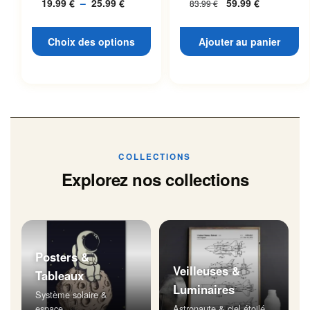
19.99
€
–
25.99
€
Plage
59.99
€
83.99
€
L’espace
page du produit
de
prix :
Choix des options
Ajouter au panier
19.99 €
à
25.99 €
COLLECTIONS
Explorez nos collections
Posters &
Veilleuses &
Tableaux
Luminaires
Système solaire &
espace
Astronaute & ciel étoilé