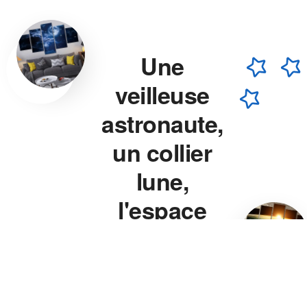
Une
veilleuse
astronaute,
un collier
lune,
l'espace
chez vous.
Veilleuse astronaute, collier
lune, veilleuse projecteur
étoile — chaque pièce est