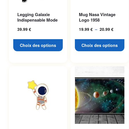
Ce produit a plusieurs
Ce produit a plusieurs
Legging Galaxie
Mug Nasa Vintage
variations. Les options
variations. Les options
Indispensable Mode
Logo 1958
peuvent être choisies sur la
peuvent être choisies sur la
39.99
€
19.99
€
–
20.99
€
Plage
page du produit
page du produit
de
prix :
Choix des options
Choix des options
19.99 €
à
20.99 €