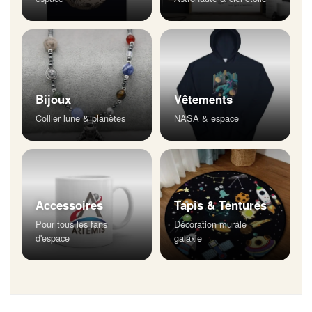
Bijoux
Vêtements
Collier lune & planètes
NASA & espace
Accessoires
Tapis & Tentures
Pour tous les fans
Décoration murale
d'espace
galaxie