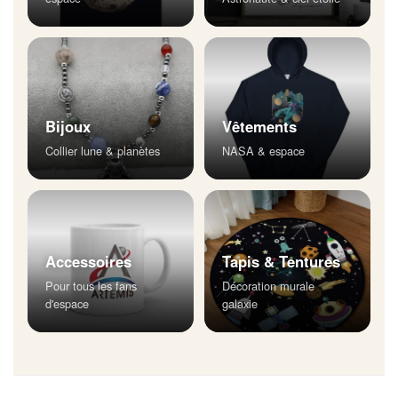
Bijoux
Vêtements
Collier lune & planètes
NASA & espace
Accessoires
Tapis & Tentures
Pour tous les fans
Décoration murale
d'espace
galaxie