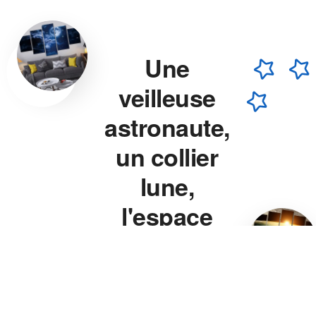
Une
veilleuse
astronaute,
un collier
lune,
l'espace
chez vous.
Veilleuse astronaute, collier
lune, veilleuse projecteur
étoile — chaque pièce est