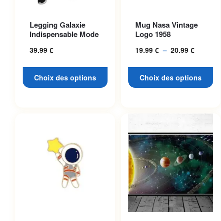
Ce produit a plusieurs
Ce produit a plusieurs
Legging Galaxie
Mug Nasa Vintage
variations. Les options
variations. Les options
Indispensable Mode
Logo 1958
peuvent être choisies sur la
peuvent être choisies sur la
39.99
€
19.99
€
–
20.99
€
Plage
page du produit
page du produit
de
prix :
Choix des options
Choix des options
19.99 €
à
20.99 €