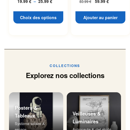
19.99
€
–
25.99
€
Plage
59.99
€
83.99
€
L’espace
page du produit
de
prix :
Choix des options
Ajouter au panier
19.99 €
à
25.99 €
COLLECTIONS
Explorez nos collections
Posters &
Veilleuses &
Tableaux
Luminaires
Système solaire &
espace
Astronaute & ciel étoilé