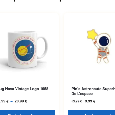
roduit a plusieurs variations.
ug Nasa Vintage Logo 1958
Pin’s Astronaute Super
options peuvent être choisies
De L’espace
la page du produit
9.99
€
–
20.99
€
Plage de prix :
9.99
€
13.99
€
19.99 € à
20.99 €