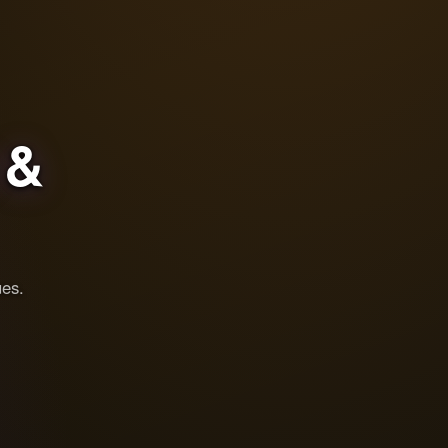
&
ues.