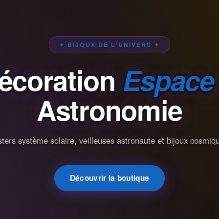
✦ BIJOUX DE L'UNIVERS ✦
écoration
Espace
Astronomie
ters système solaire, veilleuses astronaute et bijoux cosmiq
Découvrir la boutique