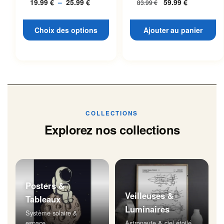
19.99
€
–
25.99
€
Plage
59.99
€
83.99
€
L’espace
page du produit
de
prix :
Choix des options
Ajouter au panier
19.99 €
à
25.99 €
COLLECTIONS
Explorez nos collections
Posters &
Veilleuses &
Tableaux
Luminaires
Système solaire &
espace
Astronaute & ciel étoilé