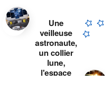
Une
veilleuse
astronaute,
un collier
lune,
l'espace
chez vous.
Veilleuse astronaute, collier
lune, veilleuse projecteur
étoile — chaque pièce est