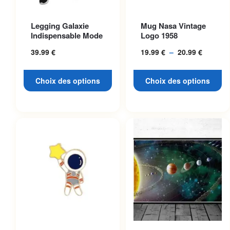
Ce produit a plusieurs
Ce produit a plusieurs
Legging Galaxie
Mug Nasa Vintage
variations. Les options
variations. Les options
Indispensable Mode
Logo 1958
peuvent être choisies sur la
peuvent être choisies sur la
39.99
€
19.99
€
–
20.99
€
Plage
page du produit
page du produit
de
prix :
Choix des options
Choix des options
19.99 €
à
20.99 €