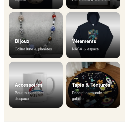
Bijoux
Vêtements
Collier lune & planètes
NASA & espace
Accessoires
Tapis & Tentures
Pour tous les fans
Décoration murale
d'espace
galaxie