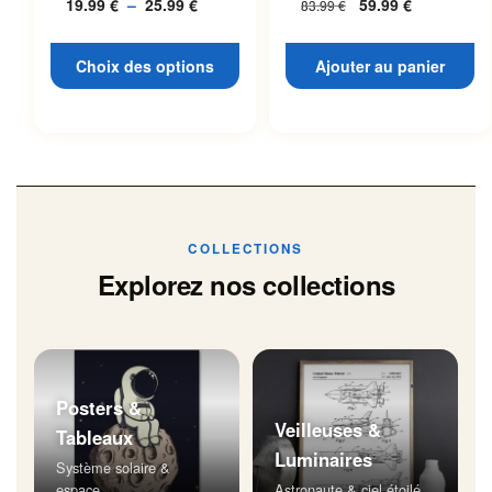
19.99
€
–
25.99
€
Plage
59.99
€
83.99
€
L’espace
page du produit
de
prix :
Choix des options
Ajouter au panier
19.99 €
à
25.99 €
COLLECTIONS
Explorez nos collections
Posters &
Veilleuses &
Tableaux
Luminaires
Système solaire &
espace
Astronaute & ciel étoilé