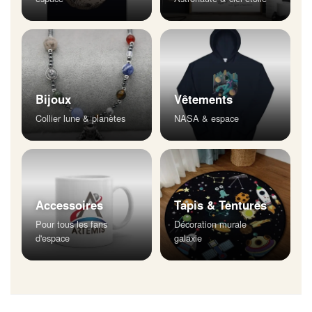
Bijoux
Vêtements
Collier lune & planètes
NASA & espace
Accessoires
Tapis & Tentures
Pour tous les fans
Décoration murale
d'espace
galaxie