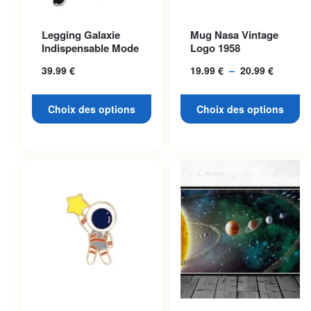
Ce produit a plusieurs
Ce produit a plusieurs
Legging Galaxie
Mug Nasa Vintage
variations. Les options
variations. Les options
Indispensable Mode
Logo 1958
peuvent être choisies sur la
peuvent être choisies sur la
39.99
€
19.99
€
–
20.99
€
Plage
page du produit
page du produit
de
prix :
Choix des options
Choix des options
19.99 €
à
20.99 €