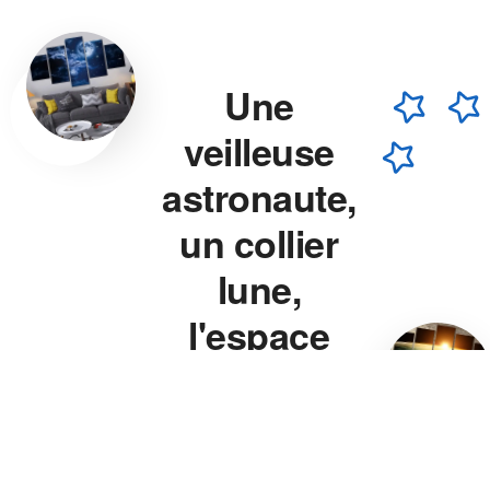
Une
veilleuse
astronaute,
un collier
lune,
l'espace
chez vous.
Veilleuse astronaute, collier
lune, veilleuse projecteur
étoile — chaque pièce est