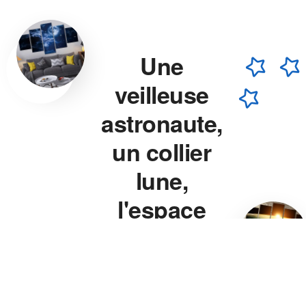
Une
veilleuse
astronaute,
un collier
lune,
l'espace
chez vous.
Veilleuse astronaute, collier
lune, veilleuse projecteur
étoile — chaque pièce est