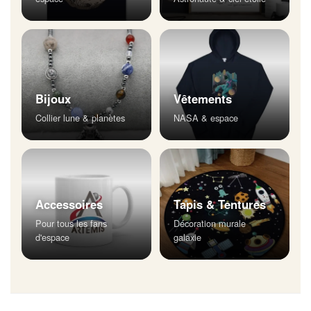
Bijoux
Vêtements
Collier lune & planètes
NASA & espace
Accessoires
Tapis & Tentures
Pour tous les fans
Décoration murale
d'espace
galaxie