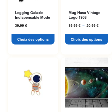
Ce produit a plusieurs
Ce produit a plusieurs
Legging Galaxie
Mug Nasa Vintage
variations. Les options
variations. Les options
Indispensable Mode
Logo 1958
peuvent être choisies sur la
peuvent être choisies sur la
39.99
€
19.99
€
–
20.99
€
Plage
page du produit
page du produit
de
prix :
Choix des options
Choix des options
19.99 €
à
20.99 €