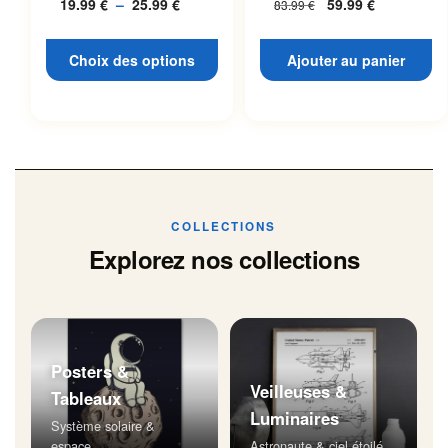
19.99
€
–
25.99
€
Plage
59.99
€
83.99
€
L’espace
page du produit
de
prix :
Choix des options
Ajouter au panier
19.99 €
à
25.99 €
COLLECTIONS
Explorez nos collections
Posters &
Veilleuses &
Tableaux
Luminaires
Système solaire &
espace
Astronaute & ciel étoilé