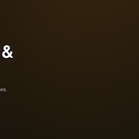
&
ues.