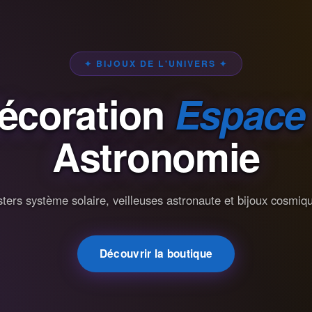
✦ BIJOUX DE L'UNIVERS ✦
écoration
Espace
Astronomie
ters système solaire, veilleuses astronaute et bijoux cosmiq
Découvrir la boutique