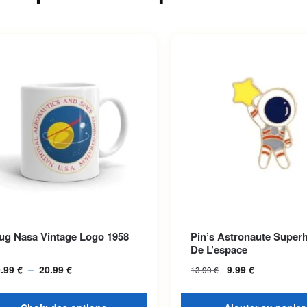
roduit a plusieurs variations.
ug Nasa Vintage Logo 1958
Pin’s Astronaute Super
options peuvent être choisies
De L’espace
la page du produit
9.99
€
–
20.99
€
Plage de prix :
9.99
€
13.99
€
19.99 € à
20.99 €