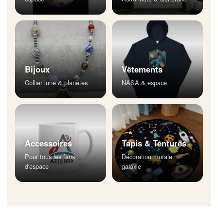
Bijoux
Vêtements
Collier lune & planètes
NASA & espace
Accessoires
Tapis & Tentures
Pour tous les fans
Décoration murale
d'espace
galaxie