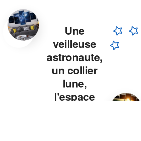
Une
veilleuse
astronaute,
un collier
lune,
l'espace
chez vous.
Veilleuse astronaute, collier
lune, veilleuse projecteur
étoile — chaque pièce est