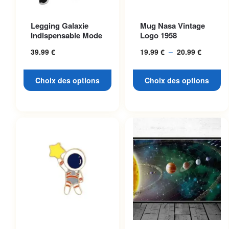
Ce produit a plusieurs
Ce produit a plusieurs
Legging Galaxie
Mug Nasa Vintage
variations. Les options
variations. Les options
Indispensable Mode
Logo 1958
peuvent être choisies sur la
peuvent être choisies sur la
39.99
€
19.99
€
–
20.99
€
Plage
page du produit
page du produit
de
prix :
Choix des options
Choix des options
19.99 €
à
20.99 €