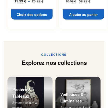
19.99
€
–
25.99
€
Plage
59.99
€
83.99
€
L’espace
page du produit
de
prix :
Choix des options
Ajouter au panier
19.99 €
à
25.99 €
COLLECTIONS
Explorez nos collections
Posters &
Veilleuses &
Tableaux
Luminaires
Système solaire &
espace
Astronaute & ciel étoilé